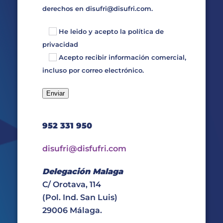
derechos en
disufri@disufri.com
.
He leido y acepto la
política de
privacidad
Acepto recibir información comercial,
incluso por correo electrónico.
952 331 950
disufri@disfufri.com
Delegación Malaga
C/ Orotava, 114
(Pol. Ind. San Luis)
29006 Málaga.