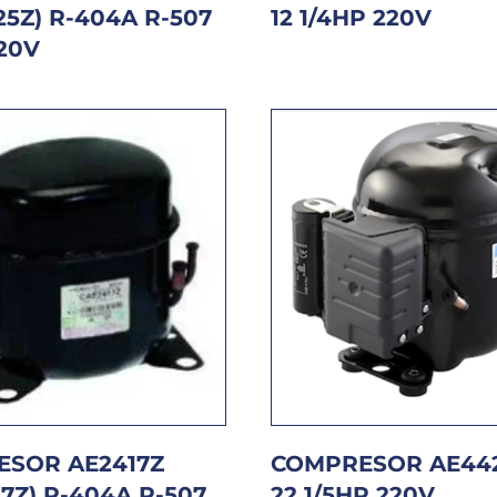
25Z) R-404A R-507
12 1/4HP 220V
220V
SOR AE2417Z
COMPRESOR AE442
7Z) R-404A R-507
22 1/5HP 220V