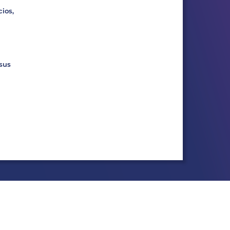
ios,
 sus