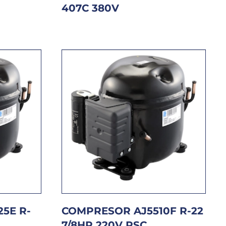
407C 380V
5E R-
COMPRESOR AJ5510F R-22
7/8HP 220V PSC