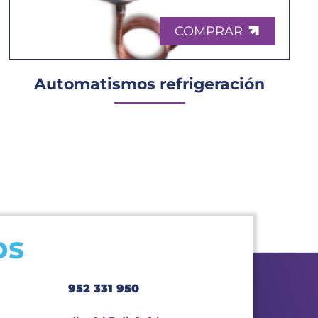
COMPRAR
Automatismos refrigeración
os
952 331 950