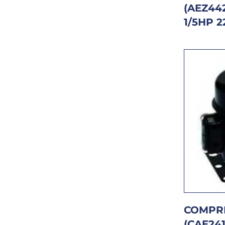
(AEZ44
1/5HP 
COMPRE
(CAE241