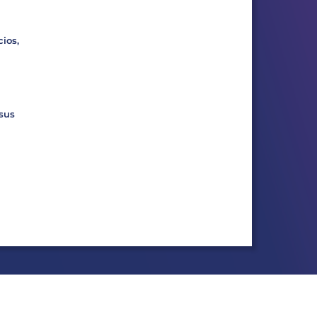
ios,
 sus