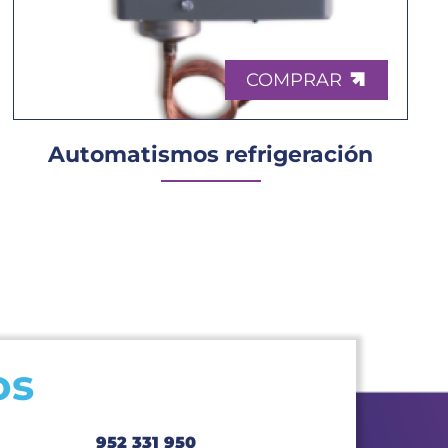
COMPRAR
Automatismos refrigeración
os
952 331 950