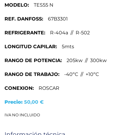
MODELO:
TES55 N
REF. DANFOSS:
67B3301
REFRIGERANTE:
R-404a // R-502
LONGITUD CAPILAR:
5mts
RANGO DE POTENCIA:
205kw // 300kw
RANGO DE TRABAJO:
-40ºC // +10ºC
CONEXION:
ROSCAR
Precio:
50,00
€
IVA NO INCLUIDO
Información técnica