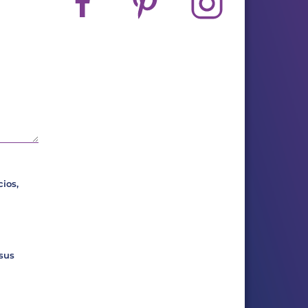
ios,
 sus