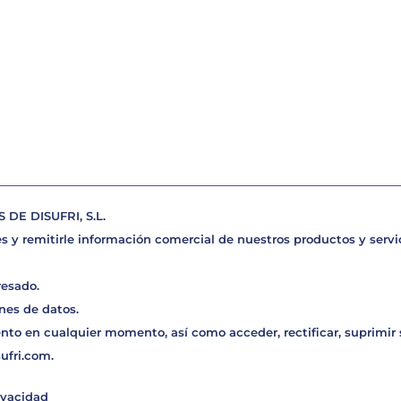
E DISUFRI, S.L.
s y remitirle información comercial de nuestros productos y servic
resado.
nes de datos.
nto en cualquier momento, así como acceder, rectificar, suprimir
sufri.com
.
ivacidad