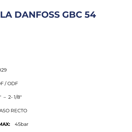
LA DANFOSS GBC 54
29
 / ODF
 – 2- 1/8″
SO RECTO
MAX:
45bar