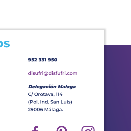
os
952 331 950
disufri@disfufri.com
Delegación Malaga
C/ Orotava, 114
(Pol. Ind. San Luis)
29006 Málaga.