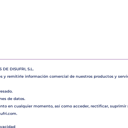
E DISUFRI, S.L.
s y remitirle información comercial de nuestros productos y servic
resado.
nes de datos.
nto en cualquier momento, así como acceder, rectificar, suprimir
sufri.com
.
ivacidad