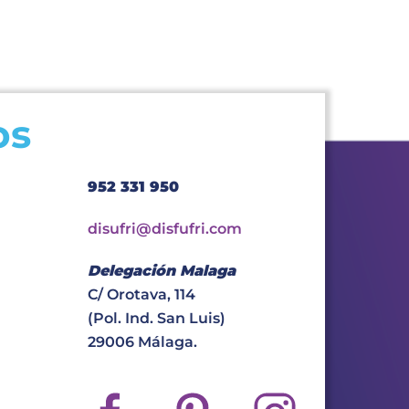
os
952 331 950
disufri@disfufri.com
Delegación Malaga
C/ Orotava, 114
(Pol. Ind. San Luis)
29006 Málaga.