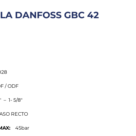
LA DANFOSS GBC 42
28
 / ODF
 – 1- 5/8″
SO RECTO
MAX:
45bar