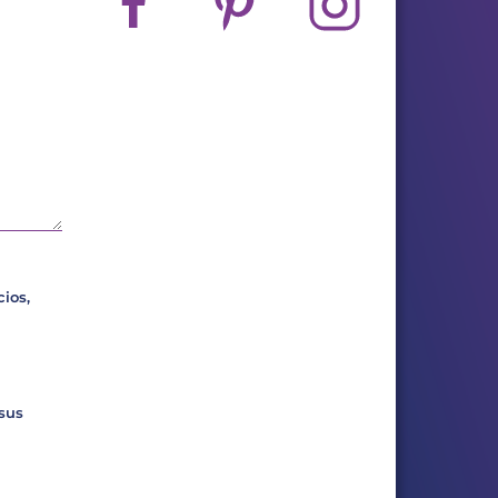
ios,
 sus