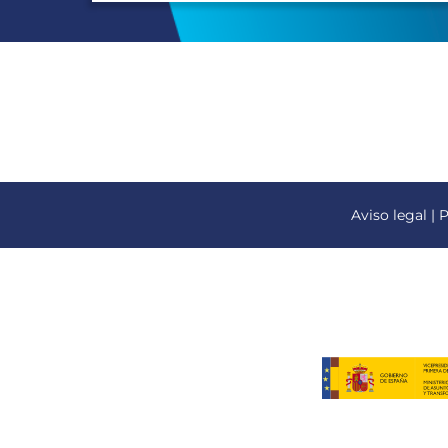
Aviso legal
|
P