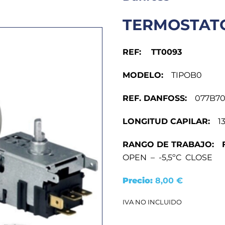
TERMOSTATO
REF: TT0093
MODELO:
TIPOB0
REF. DANFOSS:
077B70
LONGITUD CAPILAR:
13
RANGO DE TRABAJO:
OPEN – -5,5ºC CLOSE
Precio:
8,00
€
IVA NO INCLUIDO