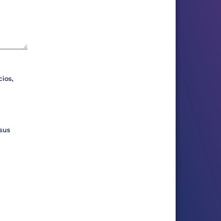
ios,
 sus