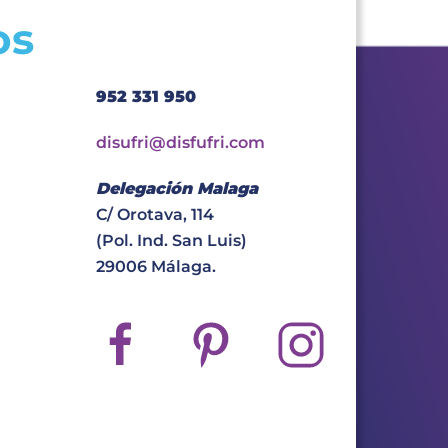
os
952 331 950
disufri@disfufri.com
Delegación Malaga
C/ Orotava, 114
(Pol. Ind. San Luis)
29006 Málaga.