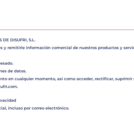
E DISUFRI, S.L.
s y remitirle información comercial de nuestros productos y servic
resado.
nes de datos.
nto en cualquier momento, así como acceder, rectificar, suprimir
sufri.com
.
ivacidad
al, incluso por correo electrónico.