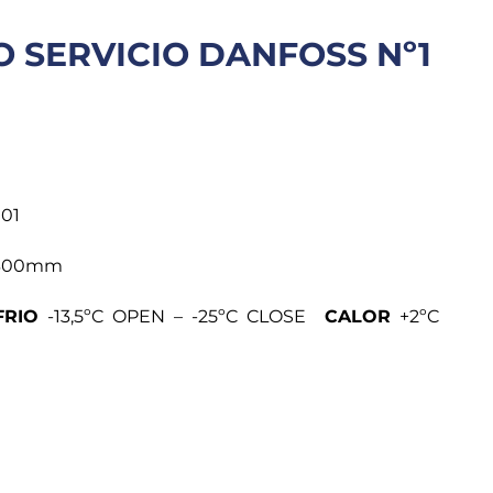
 SERVICIO DANFOSS Nº1
01
00mm
FRIO
-13,5ºC OPEN – -25ºC CLOSE
CALOR
+2ºC