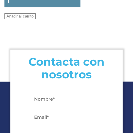
MITSUBISHI
SMART
Añadir al carrito
SRK50ZSP-
W
R-
32
INVERTER
Contacta con
cantidad
nosotros