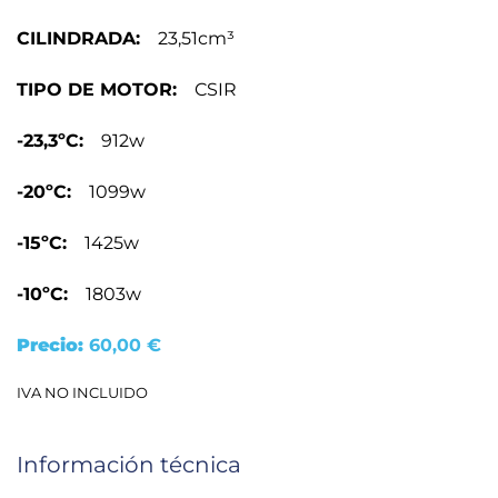
CILINDRADA:
23,51cm³
TIPO DE MOTOR:
CSIR
-23,3ºC:
912w
-20ºC:
1099w
-15ºC:
1425w
-10ºC:
1803w
Precio:
60,00
€
IVA NO INCLUIDO
Información técnica