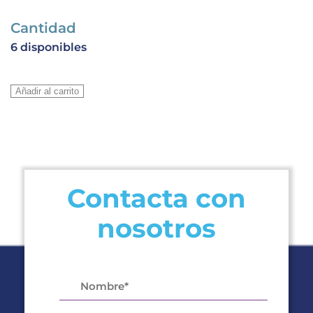
Cantidad
6 disponibles
COMPRESOR
Añadir al carrito
NJ2178E
3/4HP
R-
22
220V
cantidad
Contacta con
nosotros