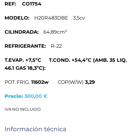
REF: CO1754
MODELO:
H20R483DBE 3,5cv
CILINDRADA:
64,89cm³
REFRIGERANTE:
R-22
T.EVAP. +7,5ºC T.COND. +54,4ºC (AMB. 35 LIQ.
46.1 GAS 18,3ºC):
POT. FRIG.
11602w
COP(W/W)
3,29
Precio:
300,00
€
IVA NO INCLUIDO
Información técnica