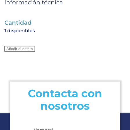
Información técnica
Cantidad
1 disponibles
COMPRESOR
Añadir al carrito
C-
SBN
263
H8A
3,5HP
R-
Contacta con
407C//R-
nosotros
134A//R-
404A
380V
cantidad