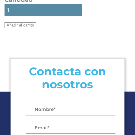
ANALIZADOR
VALUE
2
Añadir al carrito
VIAS
R407C-
R404A-
R134A-
R22
Contacta con
cantidad
nosotros