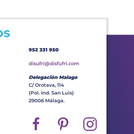
os
952 331 950
disufri@disfufri.com
Delegación Malaga
C/ Orotava, 114
(Pol. Ind. San Luis)
29006 Málaga.