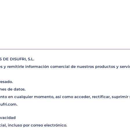
E DISUFRI, S.L.
s y remitirle información comercial de nuestros productos y servic
resado.
nes de datos.
nto en cualquier momento, así como acceder, rectificar, suprimir
sufri.com
.
ivacidad
al, incluso por correo electrónico.