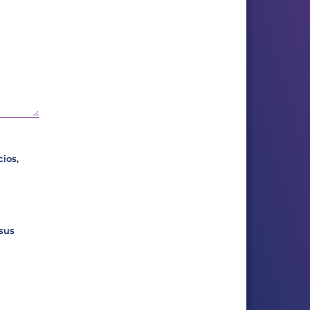
ios,
 sus