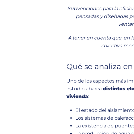
Subvenciones para la eficie
pensadas y diseñadas pa
ventan
A tener en cuenta que, en l
colectiva med
Qué se analiza en
Uno de los aspectos más imp
estudio abarca
distintos e
vivienda
:
El estado del aislamient
Los sistemas de calefacc
La existencia de puentes
La producción de agua ca