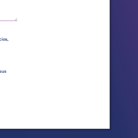
ios,
 sus