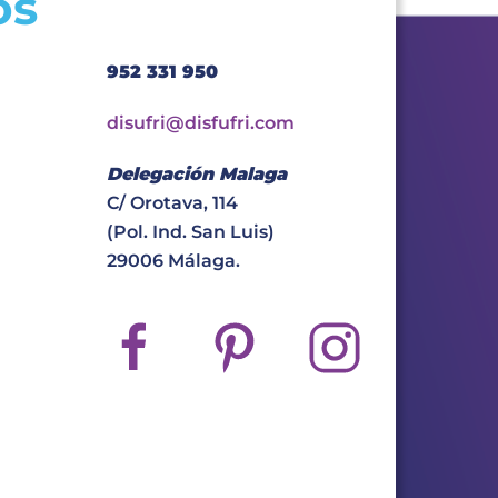
os
952 331 950
disufri@disfufri.com
Delegación Malaga
C/ Orotava, 114
(Pol. Ind. San Luis)
29006 Málaga.