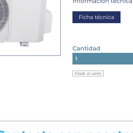
Información técnica
Ficha técnica
Cantidad
SPLIT
KAYSUN
1X1
Añadir al carrito
AKAY-
C
71
DR12
R-
32
INVERTER