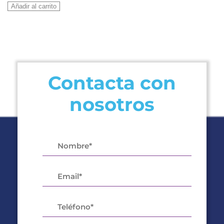
1X1
Añadir al carrito
AKAY-
C
26
DR12
R-
Contacta con
32
INVERTER
nosotros
cantidad